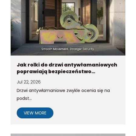
Jak rolki do drzwi antywłamaniowych
poprawiają bezpieczeństwo
strukturalne w systemach
Jul 22, 2026
wejściowych
Drzwi antywłamaniowe zwykle ocenia się na
podst...
VIEW MORE