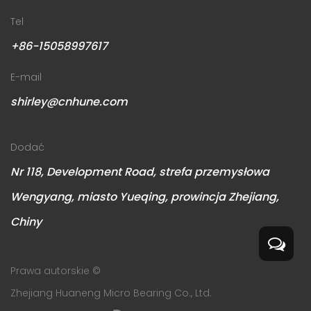
Tel
+86-15058997617
E-mail
shirley@cnhune.com
Dodać
Nr 118, Development Road, strefa przemysłowa
Wengyang, miasto Yueqing, prowincja Zhejiang,
Chiny
Prawa autorskie ©
Zhejiang Huaneng Micro Bearing Co., Ltd.