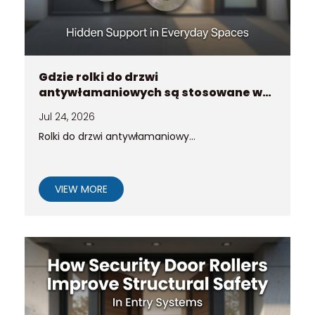
Gdzie rolki do drzwi
antywłamaniowych są stosowane w
nowoczesnych systemach
Jul 24, 2026
wejściowych
Rolki do drzwi antywłamaniowy...
VIEW MORE