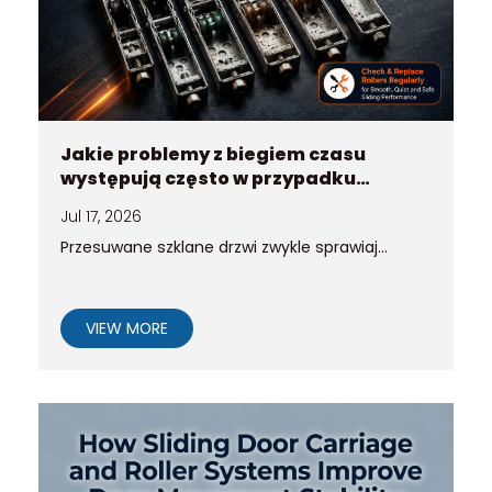
Jakie problemy z biegiem czasu
występują często w przypadku
starych rolek do szklanych drzwi
Jul 17, 2026
przesuwnych
Przesuwane szklane drzwi zwykle sprawiaj...
VIEW MORE